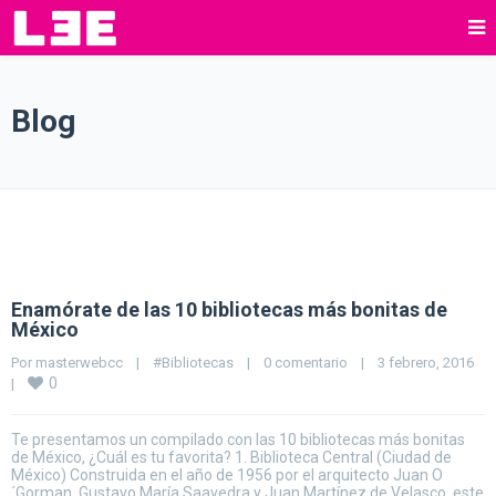
Blog
Enamórate de las 10 bibliotecas más bonitas de
México
Por 
masterwebcc
|
#Bibliotecas
|
0 comentario
|
3 febrero, 2016    
0
|
Te presentamos un compilado con las 10 bibliotecas más bonitas
de México, ¿Cuál es tu favorita? 1. Biblioteca Central (Ciudad de
México) Construida en el año de 1956 por el arquitecto Juan O
´Gorman, Gustavo María Saavedra y Juan Martínez de Velasco, este