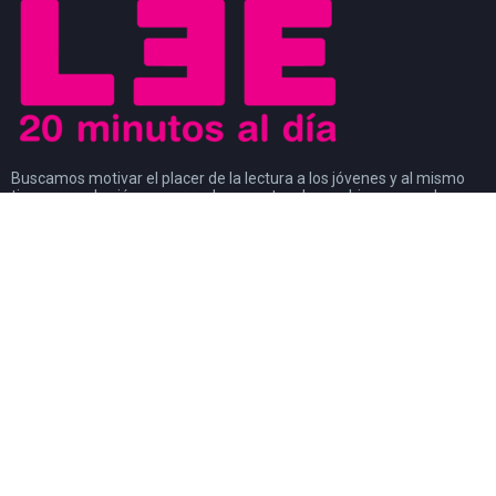
Buscamos motivar el placer de la lectura a los jóvenes y al mismo
tiempo que los jóvenes sean los agentes de cambio que ayuden a
generar un movimiento a favor de la lectura. Los jóvenes son
modelos a seguir de los niños y al mismo tiempo, son observados
por los adultos.
#CosasDeLectores
28 noviembre, 2022
0
DISCURSO DE AGRADECIMIENTO POR EL
PREMIO FIL DE LITERATURA EN LENGUAS