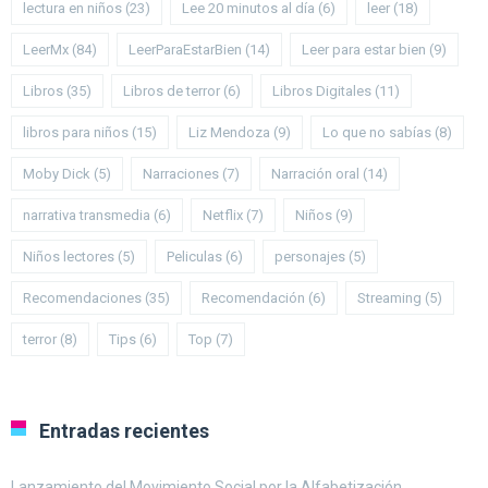
lectura en niños
(23)
Lee 20 minutos al día
(6)
leer
(18)
LeerMx
(84)
LeerParaEstarBien
(14)
Leer para estar bien
(9)
Libros
(35)
Libros de terror
(6)
Libros Digitales
(11)
libros para niños
(15)
Liz Mendoza
(9)
Lo que no sabías
(8)
Moby Dick
(5)
Narraciones
(7)
Narración oral
(14)
narrativa transmedia
(6)
Netflix
(7)
Niños
(9)
Niños lectores
(5)
Peliculas
(6)
personajes
(5)
Recomendaciones
(35)
Recomendación
(6)
Streaming
(5)
terror
(8)
Tips
(6)
Top
(7)
Entradas recientes
Lanzamiento del Movimiento Social por la Alfabetización.