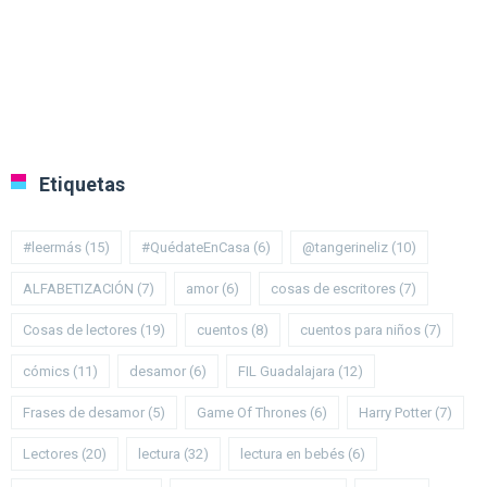
Etiquetas
#leermás
(15)
#QuédateEnCasa
(6)
@tangerineliz
(10)
ALFABETIZACIÓN
(7)
amor
(6)
cosas de escritores
(7)
Cosas de lectores
(19)
cuentos
(8)
cuentos para niños
(7)
cómics
(11)
desamor
(6)
FIL Guadalajara
(12)
Frases de desamor
(5)
Game Of Thrones
(6)
Harry Potter
(7)
Lectores
(20)
lectura
(32)
lectura en bebés
(6)