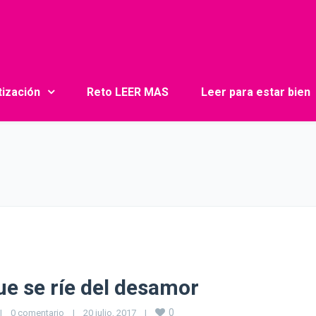
tización
Reto LEER MAS
Leer para estar bien
ue se ríe del desamor
0
|
0 comentario
|
20 julio, 2017    
|