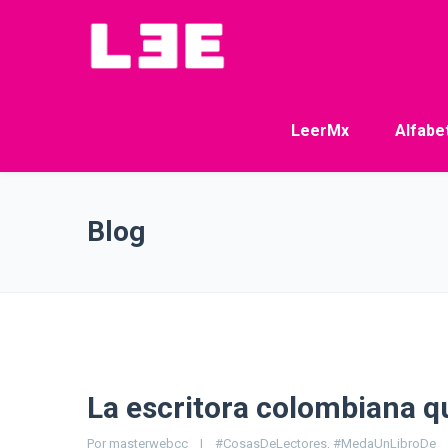
LeerMx
Alfabe
Blog
La escritora colombiana q
Por 
masterwebcc
|
#CosasDeLectores
, 
#MedaUnLibroDe