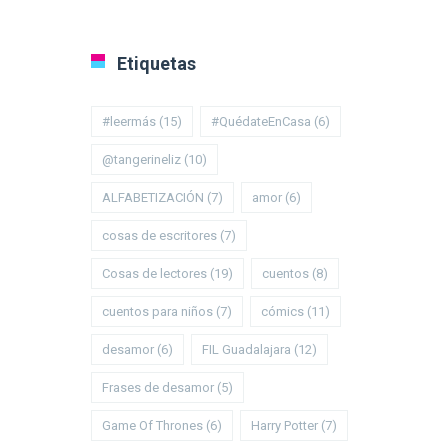
Etiquetas
#leermás
(15)
#QuédateEnCasa
(6)
@tangerineliz
(10)
ALFABETIZACIÓN
(7)
amor
(6)
cosas de escritores
(7)
Cosas de lectores
(19)
cuentos
(8)
cuentos para niños
(7)
cómics
(11)
desamor
(6)
FIL Guadalajara
(12)
Frases de desamor
(5)
Game Of Thrones
(6)
Harry Potter
(7)