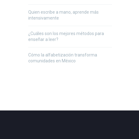
Quien escribe a mano, aprende más
intensivamente
¿Cuáles son los mejores métodos para
enseñar a leer?
Cómo la alfabetización transforma
comunidades en México