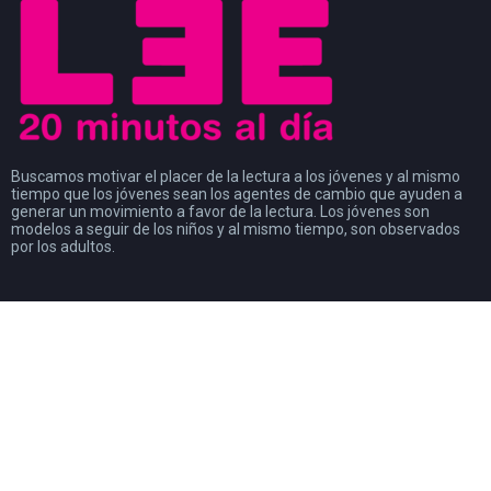
Buscamos motivar el placer de la lectura a los jóvenes y al mismo
tiempo que los jóvenes sean los agentes de cambio que ayuden a
generar un movimiento a favor de la lectura. Los jóvenes son
modelos a seguir de los niños y al mismo tiempo, son observados
por los adultos.
#CosasDeLectores
28 noviembre, 2022
0
DISCURSO DE AGRADECIMIENTO POR EL
PREMIO FIL DE LITERATURA EN LENGUAS