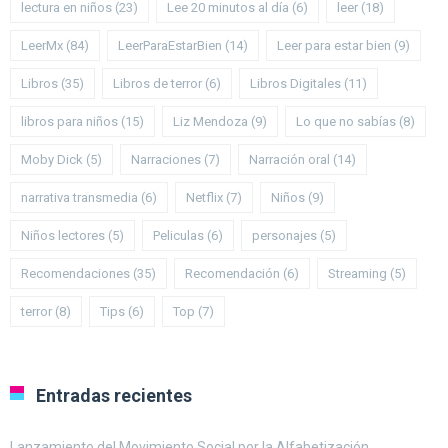
lectura en niños
(23)
Lee 20 minutos al día
(6)
leer
(18)
LeerMx
(84)
LeerParaEstarBien
(14)
Leer para estar bien
(9)
Libros
(35)
Libros de terror
(6)
Libros Digitales
(11)
libros para niños
(15)
Liz Mendoza
(9)
Lo que no sabías
(8)
Moby Dick
(5)
Narraciones
(7)
Narración oral
(14)
narrativa transmedia
(6)
Netflix
(7)
Niños
(9)
Niños lectores
(5)
Peliculas
(6)
personajes
(5)
Recomendaciones
(35)
Recomendación
(6)
Streaming
(5)
terror
(8)
Tips
(6)
Top
(7)
Entradas recientes
Lanzamiento del Movimiento Social por la Alfabetización.