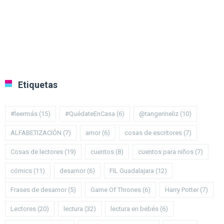
Etiquetas
#leermás
(15)
#QuédateEnCasa
(6)
@tangerineliz
(10)
ALFABETIZACIÓN
(7)
amor
(6)
cosas de escritores
(7)
Cosas de lectores
(19)
cuentos
(8)
cuentos para niños
(7)
cómics
(11)
desamor
(6)
FIL Guadalajara
(12)
Frases de desamor
(5)
Game Of Thrones
(6)
Harry Potter
(7)
Lectores
(20)
lectura
(32)
lectura en bebés
(6)