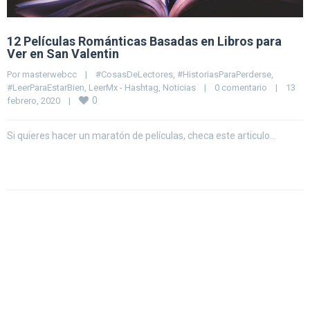
12 Películas Románticas Basadas en Libros para
Ver en San Valentin
Por 
masterwebcc
|
#CosasDeLectores
, 
#HistoriasParaPerderse
, 
#LeerParaEstarBien
, 
LeerMx - Hashtag
, 
Noticias
|
0 comentario
|
13 
0
febrero, 2020    
|
Si quieres hacer un maratón de películas, checa este articulo…