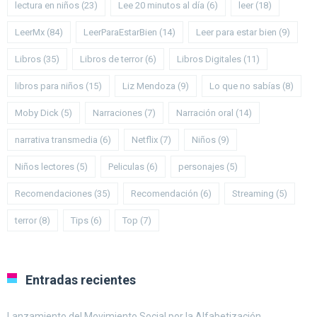
lectura en niños
(23)
Lee 20 minutos al día
(6)
leer
(18)
LeerMx
(84)
LeerParaEstarBien
(14)
Leer para estar bien
(9)
Libros
(35)
Libros de terror
(6)
Libros Digitales
(11)
libros para niños
(15)
Liz Mendoza
(9)
Lo que no sabías
(8)
Moby Dick
(5)
Narraciones
(7)
Narración oral
(14)
narrativa transmedia
(6)
Netflix
(7)
Niños
(9)
Niños lectores
(5)
Peliculas
(6)
personajes
(5)
Recomendaciones
(35)
Recomendación
(6)
Streaming
(5)
terror
(8)
Tips
(6)
Top
(7)
Entradas recientes
Lanzamiento del Movimiento Social por la Alfabetización.