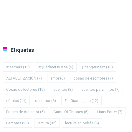
Etiquetas
#leermás
(15)
#QuédateEnCasa
(6)
@tangerineliz
(10)
ALFABETIZACIÓN
(7)
amor
(6)
cosas de escritores
(7)
Cosas de lectores
(19)
cuentos
(8)
cuentos para niños
(7)
cómics
(11)
desamor
(6)
FIL Guadalajara
(12)
Frases de desamor
(5)
Game Of Thrones
(6)
Harry Potter
(7)
Lectores
(20)
lectura
(32)
lectura en bebés
(6)