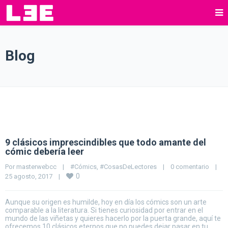
Blog
9 clásicos imprescindibles que todo amante del
cómic debería leer
Por 
masterwebcc
|
#Cómics
, 
#CosasDeLectores
|
0 comentario
|
0
25 agosto, 2017    
|
Aunque su origen es humilde, hoy en día los cómics son un arte
comparable a la literatura. Si tienes curiosidad por entrar en el
mundo de las viñetas y quieres hacerlo por la puerta grande, aquí te
ofrecemos 10 clásicos eternos que no puedes dejar pasar en tu