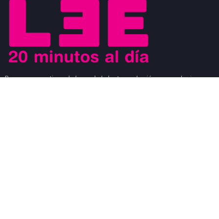
Buscamos motivar el placer de la lectura a los jóvenes y al mismo
tiempo que los jóvenes sean los agentes de cambio que ayuden a
generar un movimiento a favor de la lectura. Los jóvenes son
modelos a seguir de los niños y al mismo tiempo, son observados
por los adultos.
#CosasDeLectores
28 noviembre, 2022
0
DISCURSO DE AGRADECIMIENTO POR EL
PREMIO FIL DE LITERATURA EN LENGUAS