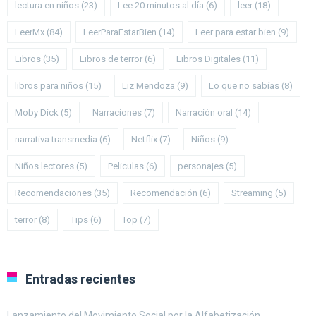
lectura en niños
(23)
Lee 20 minutos al día
(6)
leer
(18)
LeerMx
(84)
LeerParaEstarBien
(14)
Leer para estar bien
(9)
Libros
(35)
Libros de terror
(6)
Libros Digitales
(11)
libros para niños
(15)
Liz Mendoza
(9)
Lo que no sabías
(8)
Moby Dick
(5)
Narraciones
(7)
Narración oral
(14)
narrativa transmedia
(6)
Netflix
(7)
Niños
(9)
Niños lectores
(5)
Peliculas
(6)
personajes
(5)
Recomendaciones
(35)
Recomendación
(6)
Streaming
(5)
terror
(8)
Tips
(6)
Top
(7)
Entradas recientes
Lanzamiento del Movimiento Social por la Alfabetización.