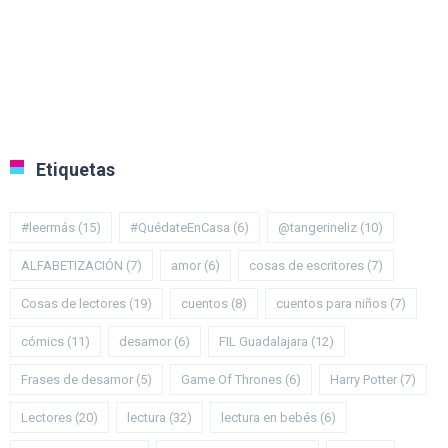
Etiquetas
#leermás
(15)
#QuédateEnCasa
(6)
@tangerineliz
(10)
ALFABETIZACIÓN
(7)
amor
(6)
cosas de escritores
(7)
Cosas de lectores
(19)
cuentos
(8)
cuentos para niños
(7)
cómics
(11)
desamor
(6)
FIL Guadalajara
(12)
Frases de desamor
(5)
Game Of Thrones
(6)
Harry Potter
(7)
Lectores
(20)
lectura
(32)
lectura en bebés
(6)