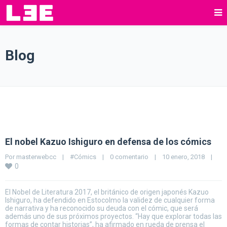
Blog
El nobel Kazuo Ishiguro en defensa de los cómics
Por 
masterwebcc
|
#Cómics
|
0 comentario
|
10 enero, 2018    
|
0
El Nobel de Literatura 2017, el británico de origen japonés Kazuo
Ishiguro, ha defendido en Estocolmo la validez de cualquier forma
de narrativa y ha reconocido su deuda con el cómic, que será
además uno de sus próximos proyectos. “Hay que explorar todas las
formas de contar historias”, ha afirmado en rueda de prensa el