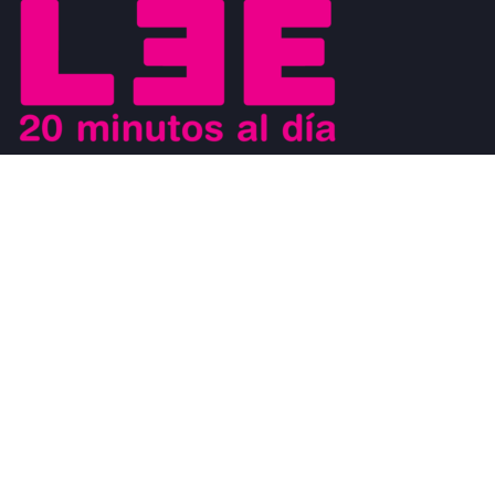
Buscamos motivar el placer de la lectura a los jóvenes y al mismo
tiempo que los jóvenes sean los agentes de cambio que ayuden a
generar un movimiento a favor de la lectura. Los jóvenes son
modelos a seguir de los niños y al mismo tiempo, son observados
por los adultos.
#CosasDeLectores
28 noviembre, 2022
0
DISCURSO DE AGRADECIMIENTO POR EL
PREMIO FIL DE LITERATURA EN LENGUAS