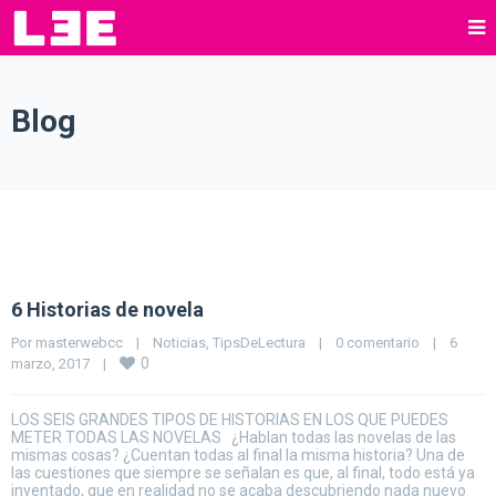
Blog
6 Historias de novela
Por 
masterwebcc
|
Noticias
, 
TipsDeLectura
|
0 comentario
|
6 
0
marzo, 2017    
|
LOS SEIS GRANDES TIPOS DE HISTORIAS EN LOS QUE PUEDES
METER TODAS LAS NOVELAS ¿Hablan todas las novelas de las
mismas cosas? ¿Cuentan todas al final la misma historia? Una de
las cuestiones que siempre se señalan es que, al final, todo está ya
inventado, que en realidad no se acaba descubriendo nada nuevo