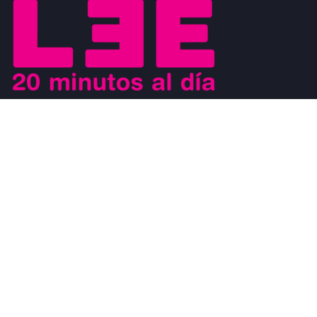
Buscamos motivar el placer de la lectura a los jóvenes y al mismo
tiempo que los jóvenes sean los agentes de cambio que ayuden a
generar un movimiento a favor de la lectura. Los jóvenes son
modelos a seguir de los niños y al mismo tiempo, son observados
por los adultos.
#CosasDeLectores
28 noviembre, 2022
0
DISCURSO DE AGRADECIMIENTO POR EL
PREMIO FIL DE LITERATURA EN LENGUAS