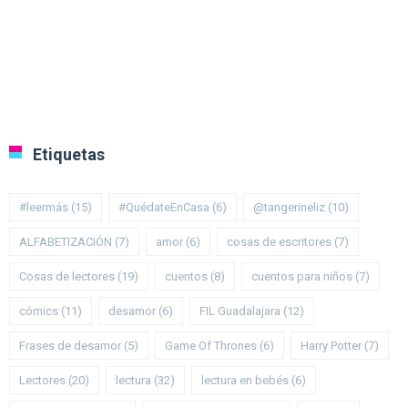
Etiquetas
#leermás
(15)
#QuédateEnCasa
(6)
@tangerineliz
(10)
ALFABETIZACIÓN
(7)
amor
(6)
cosas de escritores
(7)
Cosas de lectores
(19)
cuentos
(8)
cuentos para niños
(7)
cómics
(11)
desamor
(6)
FIL Guadalajara
(12)
Frases de desamor
(5)
Game Of Thrones
(6)
Harry Potter
(7)
Lectores
(20)
lectura
(32)
lectura en bebés
(6)