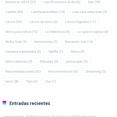
lectura en niños
(23)
Lee 20 minutos al día
(6)
leer
(18)
LeerMx
(84)
LeerParaEstarBien
(14)
Leer para estar bien
(9)
Libros
(35)
Libros de terror
(6)
Libros Digitales
(11)
libros para niños
(15)
Liz Mendoza
(9)
Lo que no sabías
(8)
Moby Dick
(5)
Narraciones
(7)
Narración oral
(14)
narrativa transmedia
(6)
Netflix
(7)
Niños
(9)
Niños lectores
(5)
Peliculas
(6)
personajes
(5)
Recomendaciones
(35)
Recomendación
(6)
Streaming
(5)
terror
(8)
Tips
(6)
Top
(7)
Entradas recientes
Lanzamiento del Movimiento Social por la Alfabetización.