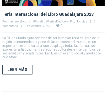
Feria Internacional del Libro Guadalajara 2023
Por 
masterwebcc
|
#Boletín
, 
#FeriasDeLibros
, 
FIL
, 
Noticias
|
0 
0
comentario
|
9 noviembre, 2023    
|
La FIL de Guadalajara además de ser la mayor feria del libro de la
región latinoamericana y una de las mayores del mundo, es un
importante evento cultural que despliega todas las formas de
expresión artística, manifestaciones culturales e intercambios de
sociedad civil y académicos. La FIL es un evento social y mediático
que atrae
LEER MÁS