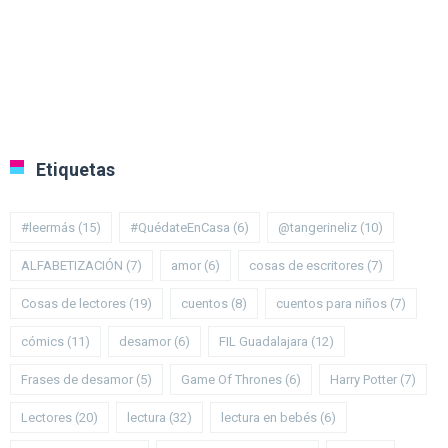
Etiquetas
#leermás
(15)
#QuédateEnCasa
(6)
@tangerineliz
(10)
ALFABETIZACIÓN
(7)
amor
(6)
cosas de escritores
(7)
Cosas de lectores
(19)
cuentos
(8)
cuentos para niños
(7)
cómics
(11)
desamor
(6)
FIL Guadalajara
(12)
Frases de desamor
(5)
Game Of Thrones
(6)
Harry Potter
(7)
Lectores
(20)
lectura
(32)
lectura en bebés
(6)