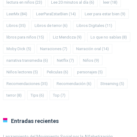
lectura en niños
(23)
Lee 20 minutos al día
(6)
leer
(18)
LeerMx
(84)
LeerParaEstarBien
(14)
Leer para estar bien
(9)
Libros
(35)
Libros de terror
(6)
Libros Digitales
(11)
libros para niños
(15)
Liz Mendoza
(9)
Lo que no sabías
(8)
Moby Dick
(5)
Narraciones
(7)
Narración oral
(14)
narrativa transmedia
(6)
Netflix
(7)
Niños
(9)
Niños lectores
(5)
Peliculas
(6)
personajes
(5)
Recomendaciones
(35)
Recomendación
(6)
Streaming
(5)
terror
(8)
Tips
(6)
Top
(7)
Entradas recientes
Lanzamiento del Movimiento Social por la Alfabetización.