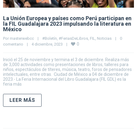
La Unión Europea y países como Perú participan en
la FIL Guadalajara 2023 impulsando la literatura en
México
Por 
masterwebcc
|
#Boletín
, 
#FeriasDeLibros
, 
FIL
, 
Noticias
|
0 
0
comentario
|
4 diciembre, 2023    
|
Inició el 25 de noviembre y termina el 3 de diciembre. Realiza más
de 3,000 actividades como presentaciones de libros, talleres para
niños, espectáculos de títeres, música, teatro, foros de pensadores
intelectuales, entre otras. Ciudad de México a 04 de diciembre de
2023.- La Feria Internacional del Libro Guadalajara (FIL GDL) es la
feria más
LEER MÁS