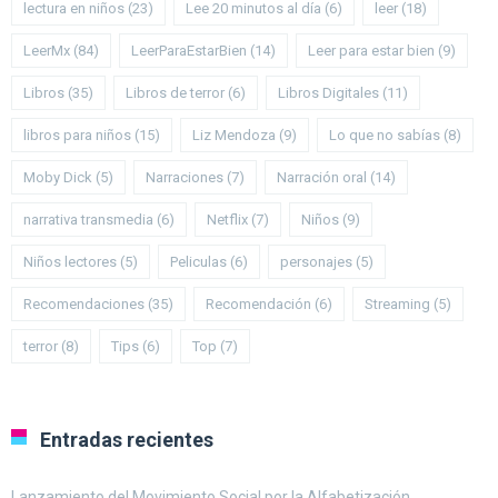
lectura en niños
(23)
Lee 20 minutos al día
(6)
leer
(18)
LeerMx
(84)
LeerParaEstarBien
(14)
Leer para estar bien
(9)
Libros
(35)
Libros de terror
(6)
Libros Digitales
(11)
libros para niños
(15)
Liz Mendoza
(9)
Lo que no sabías
(8)
Moby Dick
(5)
Narraciones
(7)
Narración oral
(14)
narrativa transmedia
(6)
Netflix
(7)
Niños
(9)
Niños lectores
(5)
Peliculas
(6)
personajes
(5)
Recomendaciones
(35)
Recomendación
(6)
Streaming
(5)
terror
(8)
Tips
(6)
Top
(7)
Entradas recientes
Lanzamiento del Movimiento Social por la Alfabetización.