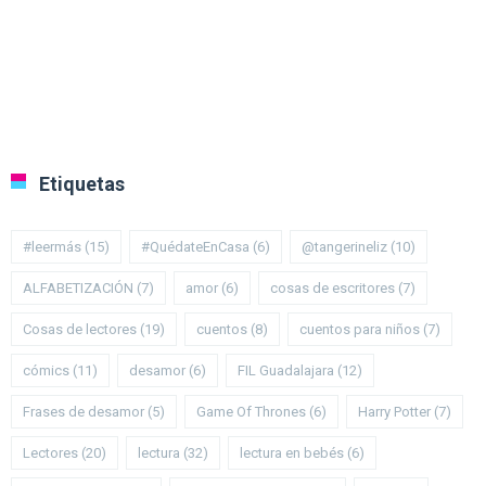
Etiquetas
#leermás
(15)
#QuédateEnCasa
(6)
@tangerineliz
(10)
ALFABETIZACIÓN
(7)
amor
(6)
cosas de escritores
(7)
Cosas de lectores
(19)
cuentos
(8)
cuentos para niños
(7)
cómics
(11)
desamor
(6)
FIL Guadalajara
(12)
Frases de desamor
(5)
Game Of Thrones
(6)
Harry Potter
(7)
Lectores
(20)
lectura
(32)
lectura en bebés
(6)