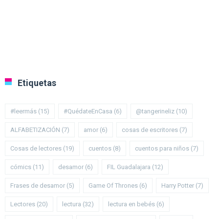
Etiquetas
#leermás
(15)
#QuédateEnCasa
(6)
@tangerineliz
(10)
ALFABETIZACIÓN
(7)
amor
(6)
cosas de escritores
(7)
Cosas de lectores
(19)
cuentos
(8)
cuentos para niños
(7)
cómics
(11)
desamor
(6)
FIL Guadalajara
(12)
Frases de desamor
(5)
Game Of Thrones
(6)
Harry Potter
(7)
Lectores
(20)
lectura
(32)
lectura en bebés
(6)