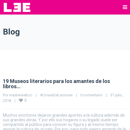
Blog
19 Museos literarios para los amantes de los
libros…
Por 
masterwebcc
|
#CosasDeLectores
|
0 comentario
|
31 julio, 
0
2018    
|
Muchos escritores dejaron grandes aportes a la cultura además de
sus grandes obras. Y por ello sus hogares o su legado suele ser
compartido al público para conocer su figura y al mismo tiempo
apoyar la cultura de un país. Por eso, para todo viajero amante de la