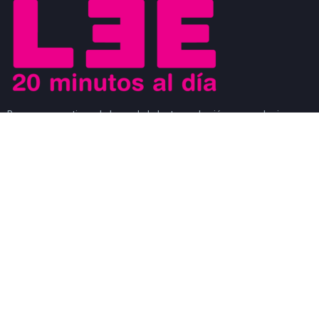
Buscamos motivar el placer de la lectura a los jóvenes y al mismo
tiempo que los jóvenes sean los agentes de cambio que ayuden a
generar un movimiento a favor de la lectura. Los jóvenes son
modelos a seguir de los niños y al mismo tiempo, son observados
por los adultos.
#CosasDeLectores
28 noviembre, 2022
0
DISCURSO DE AGRADECIMIENTO POR EL
PREMIO FIL DE LITERATURA EN LENGUAS