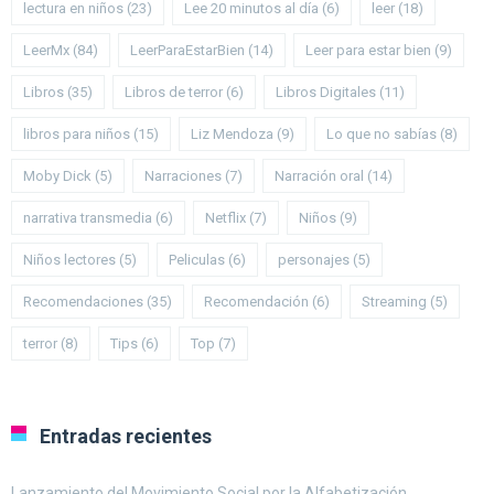
lectura en niños
(23)
Lee 20 minutos al día
(6)
leer
(18)
LeerMx
(84)
LeerParaEstarBien
(14)
Leer para estar bien
(9)
Libros
(35)
Libros de terror
(6)
Libros Digitales
(11)
libros para niños
(15)
Liz Mendoza
(9)
Lo que no sabías
(8)
Moby Dick
(5)
Narraciones
(7)
Narración oral
(14)
narrativa transmedia
(6)
Netflix
(7)
Niños
(9)
Niños lectores
(5)
Peliculas
(6)
personajes
(5)
Recomendaciones
(35)
Recomendación
(6)
Streaming
(5)
terror
(8)
Tips
(6)
Top
(7)
Entradas recientes
Lanzamiento del Movimiento Social por la Alfabetización.