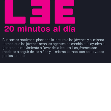
Buscamos motivar el placer de la lectura a los jóvenes y al mismo
tiempo que los jóvenes sean los agentes de cambio que ayuden a
generar un movimiento a favor de la lectura. Los jóvenes son
modelos a seguir de los niños y al mismo tiempo, son observados
por los adultos.
#CosasDeLectores
28 noviembre, 2022
0
DISCURSO DE AGRADECIMIENTO POR EL
PREMIO FIL DE LITERATURA EN LENGUAS