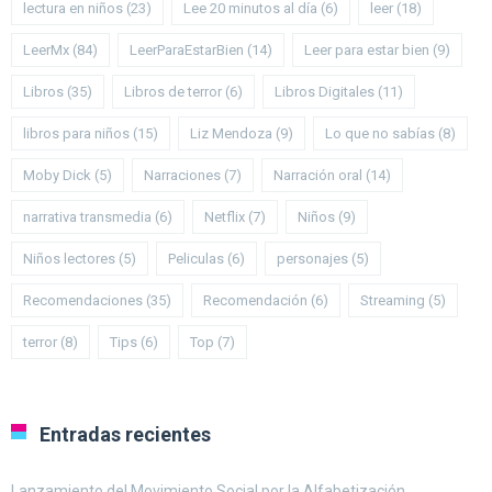
lectura en niños
(23)
Lee 20 minutos al día
(6)
leer
(18)
LeerMx
(84)
LeerParaEstarBien
(14)
Leer para estar bien
(9)
Libros
(35)
Libros de terror
(6)
Libros Digitales
(11)
libros para niños
(15)
Liz Mendoza
(9)
Lo que no sabías
(8)
Moby Dick
(5)
Narraciones
(7)
Narración oral
(14)
narrativa transmedia
(6)
Netflix
(7)
Niños
(9)
Niños lectores
(5)
Peliculas
(6)
personajes
(5)
Recomendaciones
(35)
Recomendación
(6)
Streaming
(5)
terror
(8)
Tips
(6)
Top
(7)
Entradas recientes
Lanzamiento del Movimiento Social por la Alfabetización.