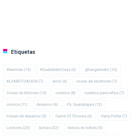
Etiquetas
#leermás
(15)
#QuédateEnCasa
(6)
@tangerineliz
(10)
ALFABETIZACIÓN
(7)
amor
(6)
cosas de escritores
(7)
Cosas de lectores
(19)
cuentos
(8)
cuentos para niños
(7)
cómics
(11)
desamor
(6)
FIL Guadalajara
(12)
Frases de desamor
(5)
Game Of Thrones
(6)
Harry Potter
(7)
Lectores
(20)
lectura
(32)
lectura en bebés
(6)