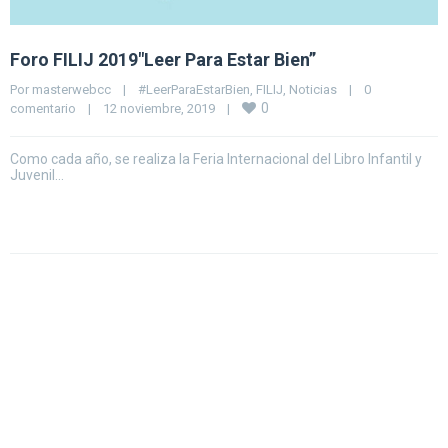
Foro FILIJ 2019″Leer Para Estar Bien”
Por 
masterwebcc
|
#LeerParaEstarBien
, 
FILIJ
, 
Noticias
|
0 
0
comentario
|
12 noviembre, 2019    
|
Como cada año, se realiza la Feria Internacional del Libro Infantil y
Juvenil…