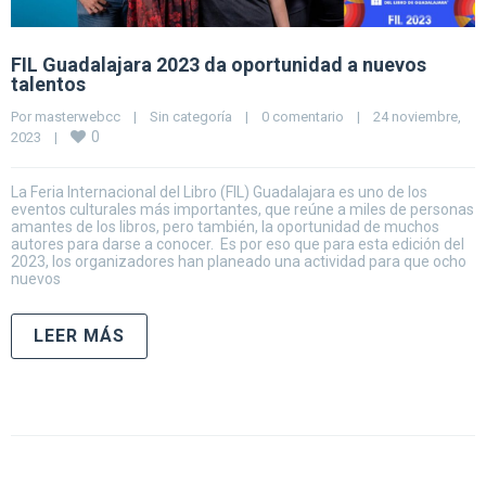
FIL Guadalajara 2023 da oportunidad a nuevos
talentos
Por 
masterwebcc
|
Sin categoría
|
0 comentario
|
24 noviembre, 
0
2023    
|
La Feria Internacional del Libro (FIL) Guadalajara es uno de los
eventos culturales más importantes, que reúne a miles de personas
amantes de los libros, pero también, la oportunidad de muchos
autores para darse a conocer. Es por eso que para esta edición del
2023, los organizadores han planeado una actividad para que ocho
nuevos
LEER MÁS