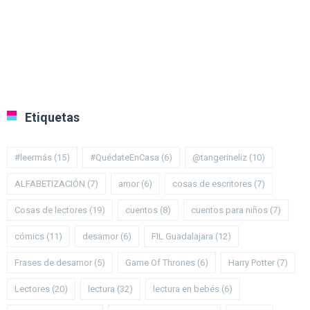
Etiquetas
#leermás
(15)
#QuédateEnCasa
(6)
@tangerineliz
(10)
ALFABETIZACIÓN
(7)
amor
(6)
cosas de escritores
(7)
Cosas de lectores
(19)
cuentos
(8)
cuentos para niños
(7)
cómics
(11)
desamor
(6)
FIL Guadalajara
(12)
Frases de desamor
(5)
Game Of Thrones
(6)
Harry Potter
(7)
Lectores
(20)
lectura
(32)
lectura en bebés
(6)