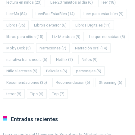
lectura en niños
(23)
Lee 20 minutos al día
(6)
leer
(18)
LeerMx
(84)
LeerParaEstarBien
(14)
Leer para estar bien
(9)
Libros
(35)
Libros de terror
(6)
Libros Digitales
(11)
libros para niños
(15)
Liz Mendoza
(9)
Lo que no sabías
(8)
Moby Dick
(5)
Narraciones
(7)
Narración oral
(14)
narrativa transmedia
(6)
Netflix
(7)
Niños
(9)
Niños lectores
(5)
Peliculas
(6)
personajes
(5)
Recomendaciones
(35)
Recomendación
(6)
Streaming
(5)
terror
(8)
Tips
(6)
Top
(7)
Entradas recientes
Lanzamiento del Movimiento Social por la Alfabetización.