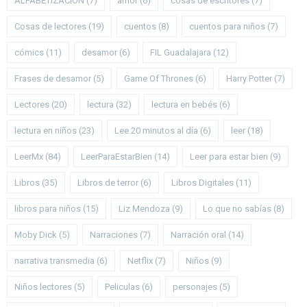
ALFABETIZACIÓN
(7)
amor
(6)
cosas de escritores
(7)
Cosas de lectores
(19)
cuentos
(8)
cuentos para niños
(7)
cómics
(11)
desamor
(6)
FIL Guadalajara
(12)
Frases de desamor
(5)
Game Of Thrones
(6)
Harry Potter
(7)
Lectores
(20)
lectura
(32)
lectura en bebés
(6)
lectura en niños
(23)
Lee 20 minutos al día
(6)
leer
(18)
LeerMx
(84)
LeerParaEstarBien
(14)
Leer para estar bien
(9)
Libros
(35)
Libros de terror
(6)
Libros Digitales
(11)
libros para niños
(15)
Liz Mendoza
(9)
Lo que no sabías
(8)
Moby Dick
(5)
Narraciones
(7)
Narración oral
(14)
narrativa transmedia
(6)
Netflix
(7)
Niños
(9)
Niños lectores
(5)
Peliculas
(6)
personajes
(5)