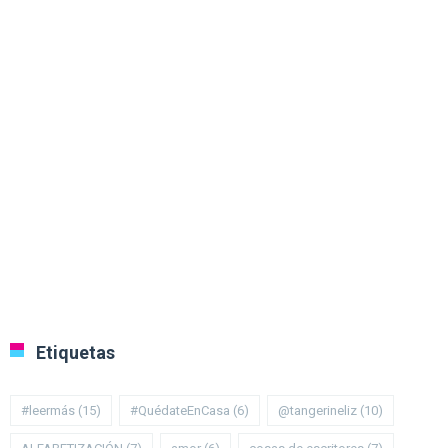
Etiquetas
#leermás
(15)
#QuédateEnCasa
(6)
@tangerineliz
(10)