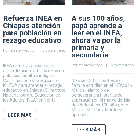
Refuerza INEA en
A sus 100 años,
Chiapas atención
papá aprende a
para población en
leer en el INEA,
rezago educativo
ahora va por la
primaria y
Por 
masterwebcc
    |    
0 comentario
secundaria
Por 
masterwebcc
    |    
0 comentario
INEA refuerza acciones de
alfabetización ante los retos en
población adulta e indígena
Coordinación estratégica con
Más de 133 mil padres de
ICHEJA para atender el rezago
familia estudian en el INEA; don
educativo en Chiapas El Instituto
Marcial, ejemplo de
Nacional para la Educación de
perseverancia Historias de
los Adultos (INEA) enfrenta
superación en el marco del Día
del Padre A los 100 años, don
Marcial Martínez Martínez
aprendió
LEER MÁS
LEER MÁS