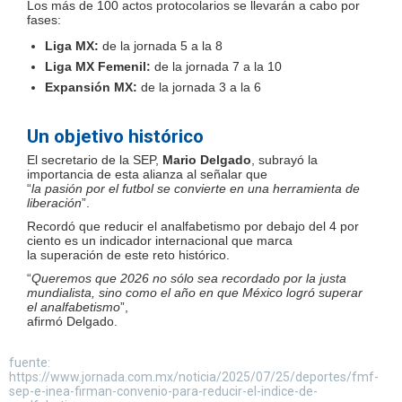
Los más de 100 actos protocolarios se llevarán a cabo por
fases:
Liga MX:
de la jornada 5 a la 8
Liga MX Femenil:
de la jornada 7 a la 10
Expansión MX:
de la jornada 3 a la 6
Un objetivo histórico
El secretario de la SEP,
Mario Delgado
, subrayó la
importancia de esta alianza al señalar que
“
la pasión por el futbol se convierte en una herramienta de
liberación
”.
Recordó que reducir el analfabetismo por debajo del 4 por
ciento es un indicador internacional que marca
la superación de este reto histórico.
“
Queremos que 2026 no sólo sea recordado por la justa
mundialista, sino como el año en que México logró superar
el analfabetismo
”,
afirmó Delgado.
fuente:
https://www.jornada.com.mx/noticia/2025/07/25/deportes/fmf-
sep-e-inea-firman-convenio-para-reducir-el-indice-de-