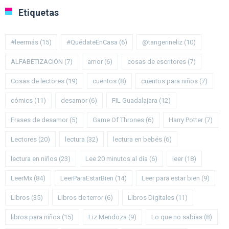
Etiquetas
#leermás
(15)
#QuédateEnCasa
(6)
@tangerineliz
(10)
ALFABETIZACIÓN
(7)
amor
(6)
cosas de escritores
(7)
Cosas de lectores
(19)
cuentos
(8)
cuentos para niños
(7)
cómics
(11)
desamor
(6)
FIL Guadalajara
(12)
Frases de desamor
(5)
Game Of Thrones
(6)
Harry Potter
(7)
Lectores
(20)
lectura
(32)
lectura en bebés
(6)
lectura en niños
(23)
Lee 20 minutos al día
(6)
leer
(18)
LeerMx
(84)
LeerParaEstarBien
(14)
Leer para estar bien
(9)
Libros
(35)
Libros de terror
(6)
Libros Digitales
(11)
libros para niños
(15)
Liz Mendoza
(9)
Lo que no sabías
(8)