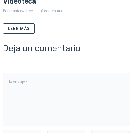
Videoteca
Por 
masterwebcc
    |    
0 comentario
LEER MÁS
Deja un comentario