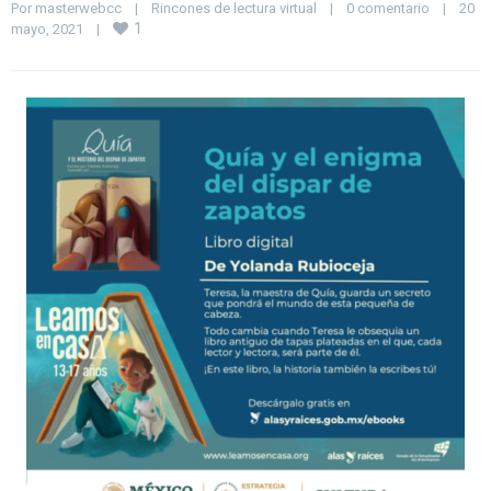
Por 
masterwebcc
|
Rincones de lectura virtual
|
0 comentario
|
20 
1
mayo, 2021    
|