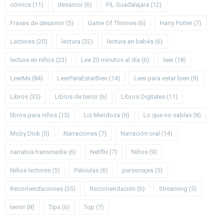
cómics
(11)
desamor
(6)
FIL Guadalajara
(12)
Frases de desamor
(5)
Game Of Thrones
(6)
Harry Potter
(7)
Lectores
(20)
lectura
(32)
lectura en bebés
(6)
lectura en niños
(23)
Lee 20 minutos al día
(6)
leer
(18)
LeerMx
(84)
LeerParaEstarBien
(14)
Leer para estar bien
(9)
Libros
(35)
Libros de terror
(6)
Libros Digitales
(11)
libros para niños
(15)
Liz Mendoza
(9)
Lo que no sabías
(8)
Moby Dick
(5)
Narraciones
(7)
Narración oral
(14)
narrativa transmedia
(6)
Netflix
(7)
Niños
(9)
Niños lectores
(5)
Peliculas
(6)
personajes
(5)
Recomendaciones
(35)
Recomendación
(6)
Streaming
(5)
terror
(8)
Tips
(6)
Top
(7)