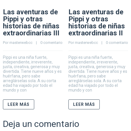
Las aventuras de
Las aventuras de
Pippi y otras
Pippi y otras
historias de niñas
historias de niñas
extraordinarias III
extraordinarias II
Por 
masterwebcc
    |    
0 comentario
Por 
masterwebcc
    |    
0 comentario
Pippi es una niña fuerte,
Pippi es una niña fuerte,
independiente, irreverente,
independiente, irreverente,
justa, creativa, generosa y muy
justa, creativa, generosa y muy
divertida. Tiene nueve años y es
divertida. Tiene nueve años y es
huérfana, pero sabe
huérfana, pero sabe
arreglárselas sola. A su corta
arreglárselas sola. A su corta
edad ha viajado por todo el
edad ha viajado por todo el
mundo y con
mundo y con
LEER MÁS
LEER MÁS
Deja un comentario