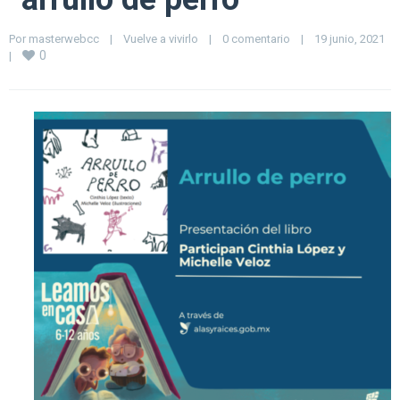
Por 
masterwebcc
|
Vuelve a vivirlo
|
0 comentario
|
19 junio, 2021    
0
|