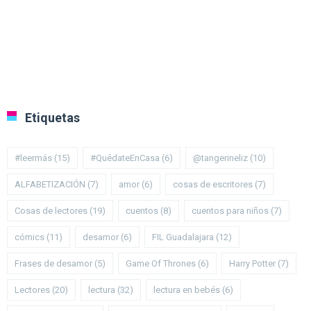
Etiquetas
#leermás
(15)
#QuédateEnCasa
(6)
@tangerineliz
(10)
ALFABETIZACIÓN
(7)
amor
(6)
cosas de escritores
(7)
Cosas de lectores
(19)
cuentos
(8)
cuentos para niños
(7)
cómics
(11)
desamor
(6)
FIL Guadalajara
(12)
Frases de desamor
(5)
Game Of Thrones
(6)
Harry Potter
(7)
Lectores
(20)
lectura
(32)
lectura en bebés
(6)