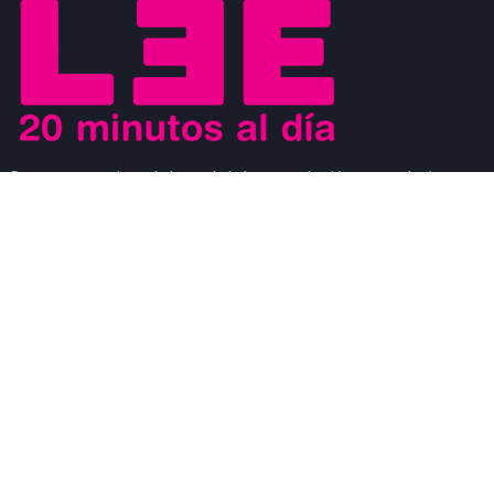
Buscamos motivar el placer de la lectura a los jóvenes y al mismo
tiempo que los jóvenes sean los agentes de cambio que ayuden a
generar un movimiento a favor de la lectura. Los jóvenes son
modelos a seguir de los niños y al mismo tiempo, son observados
por los adultos.
#CosasDeLectores
28 noviembre, 2022
0
DISCURSO DE AGRADECIMIENTO POR EL
PREMIO FIL DE LITERATURA EN LENGUAS