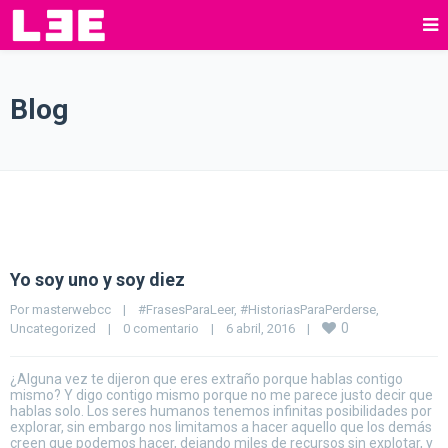
Blog
Yo soy uno y soy diez
Por 
masterwebcc
|
#FrasesParaLeer
, 
#HistoriasParaPerderse
, 
0
Uncategorized
|
0 comentario
|
6 abril, 2016    
|
¿Alguna vez te dijeron que eres extraño porque hablas contigo
mismo? Y digo contigo mismo porque no me parece justo decir que
hablas solo. Los seres humanos tenemos infinitas posibilidades por
explorar, sin embargo nos limitamos a hacer aquello que los demás
creen que podemos hacer, dejando miles de recursos sin explotar, y