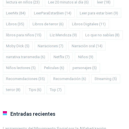
lectura en niños
(23)
Lee 20 minutos al día
(6)
leer
(18)
LeerMx
(84)
LeerParaEstarBien
(14)
Leer para estar bien
(9)
Libros
(35)
Libros de terror
(6)
Libros Digitales
(11)
libros para niños
(15)
Liz Mendoza
(9)
Lo que no sabías
(8)
Moby Dick
(5)
Narraciones
(7)
Narración oral
(14)
narrativa transmedia
(6)
Netflix
(7)
Niños
(9)
Niños lectores
(5)
Peliculas
(6)
personajes
(5)
Recomendaciones
(35)
Recomendación
(6)
Streaming
(5)
terror
(8)
Tips
(6)
Top
(7)
Entradas recientes
Lanzamiento del Movimiento Social por la Alfabetización.