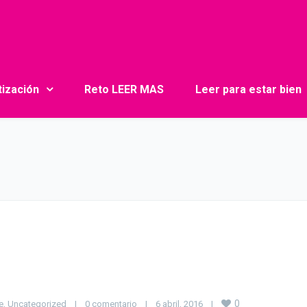
tización
Reto LEER MAS
Leer para estar bien
0
e
, 
Uncategorized
|
0 comentario
|
6 abril, 2016    
|