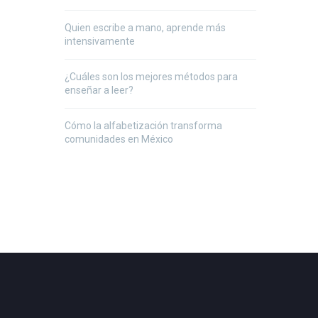
Quien escribe a mano, aprende más
intensivamente
¿Cuáles son los mejores métodos para
enseñar a leer?
Cómo la alfabetización transforma
comunidades en México