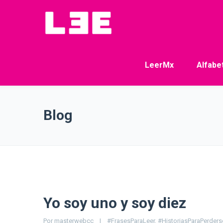
LeerMx
Alfabe
Blog
Yo soy uno y soy diez
Por 
masterwebcc
|
#FrasesParaLeer
, 
#HistoriasParaPerders