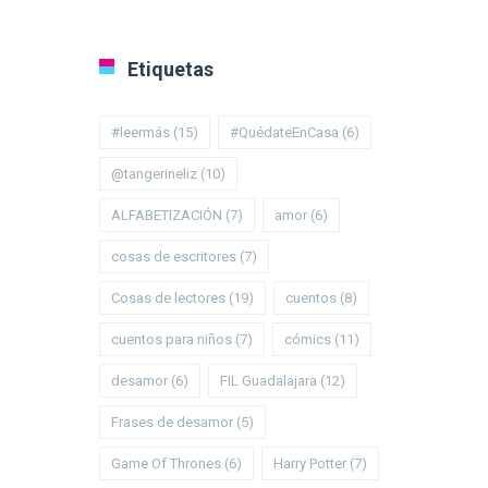
Etiquetas
#leermás
(15)
#QuédateEnCasa
(6)
@tangerineliz
(10)
ALFABETIZACIÓN
(7)
amor
(6)
cosas de escritores
(7)
Cosas de lectores
(19)
cuentos
(8)
cuentos para niños
(7)
cómics
(11)
desamor
(6)
FIL Guadalajara
(12)
Frases de desamor
(5)
Game Of Thrones
(6)
Harry Potter
(7)