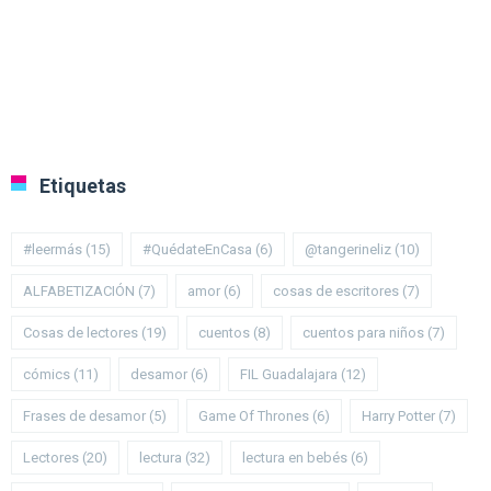
Etiquetas
#leermás
(15)
#QuédateEnCasa
(6)
@tangerineliz
(10)
ALFABETIZACIÓN
(7)
amor
(6)
cosas de escritores
(7)
Cosas de lectores
(19)
cuentos
(8)
cuentos para niños
(7)
cómics
(11)
desamor
(6)
FIL Guadalajara
(12)
Frases de desamor
(5)
Game Of Thrones
(6)
Harry Potter
(7)
Lectores
(20)
lectura
(32)
lectura en bebés
(6)