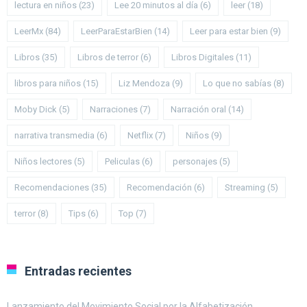
lectura en niños
(23)
Lee 20 minutos al día
(6)
leer
(18)
LeerMx
(84)
LeerParaEstarBien
(14)
Leer para estar bien
(9)
Libros
(35)
Libros de terror
(6)
Libros Digitales
(11)
libros para niños
(15)
Liz Mendoza
(9)
Lo que no sabías
(8)
Moby Dick
(5)
Narraciones
(7)
Narración oral
(14)
narrativa transmedia
(6)
Netflix
(7)
Niños
(9)
Niños lectores
(5)
Peliculas
(6)
personajes
(5)
Recomendaciones
(35)
Recomendación
(6)
Streaming
(5)
terror
(8)
Tips
(6)
Top
(7)
Entradas recientes
Lanzamiento del Movimiento Social por la Alfabetización.