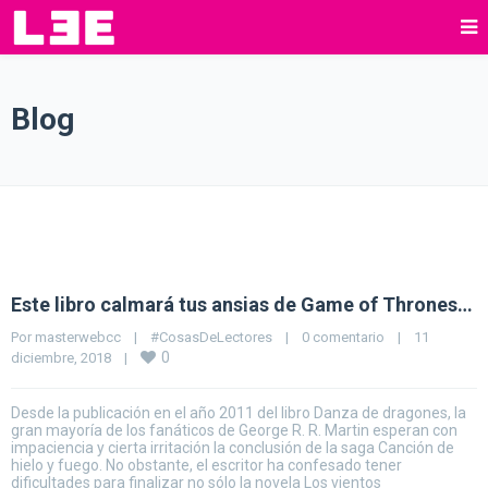
Blog
Este libro calmará tus ansias de Game of Thrones…
Por 
masterwebcc
|
#CosasDeLectores
|
0 comentario
|
11 
0
diciembre, 2018    
|
Desde la publicación en el año 2011 del libro Danza de dragones, la
gran mayoría de los fanáticos de George R. R. Martin esperan con
impaciencia y cierta irritación la conclusión de la saga Canción de
hielo y fuego. No obstante, el escritor ha confesado tener
dificultades para finalizar no sólo la novela Los vientos