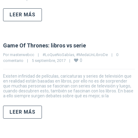
LEER MÁS
Game Of Thrones: libros vs serie
Por 
masterwebcc
|
#LoQueNoSabías
, 
#MedaUnLibroDe
|
0 
0
comentario
|
5 septiembre, 2017    
|
Existen infinidad de películas, caricaturas y series de televisión que
en realidad están basadas en libros, por ello no es de sorprender
que muchas personas se fascinan con series de televisión y luego,
cuando descubren esto, también se fascinan con los libros. En base
a ello siempre surgen debates sobre qué es mejor, si la
LEER MÁS