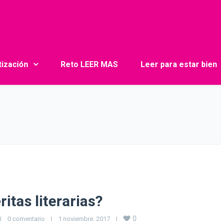
tización
Reto LEER MAS
Leer para estar bien
itas literarias?
0
|
0 comentario
|
1 noviembre, 2017    
|