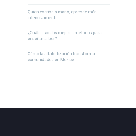
Quien escribe a mano, aprende más
intensivamente
¿Cuáles son los mejores métodos para
enseñar a leer?
Cómo la alfabetización transforma
comunidades en México