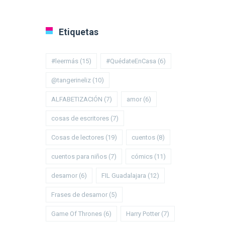
Etiquetas
#leermás
(15)
#QuédateEnCasa
(6)
@tangerineliz
(10)
ALFABETIZACIÓN
(7)
amor
(6)
cosas de escritores
(7)
Cosas de lectores
(19)
cuentos
(8)
cuentos para niños
(7)
cómics
(11)
desamor
(6)
FIL Guadalajara
(12)
Frases de desamor
(5)
Game Of Thrones
(6)
Harry Potter
(7)