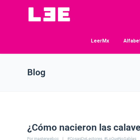
LeerMx
Alfabe
Blog
¿Cómo nacieron las calaver
Por 
masterwebcc
|
#CosasDeLectores
, 
#LoQueNoSabías