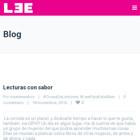
Blog
Lecturas con sabor
Por 
masterwebcc
|
#CosasDeLectores
, 
#LeerParaEstarBien
|
0 
0
comentario
|
18 noviembre, 2016    
|
La comida es un placer, y dedicarle tiempo a hacer lo que te gusta,
también. via GIPHY Un día en algún lugar, me di cuenta de que había
un grupo de mujeres del que podría aprender muchísimas cosas.
Ellas se reunían a platicar sobre libros de otras mujeres, de antes y
de ahora, y cada