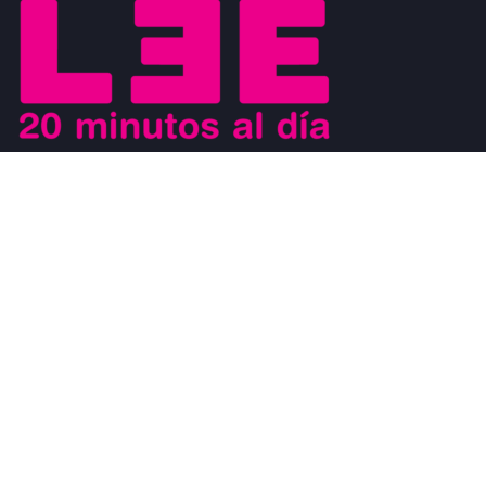
Buscamos motivar el placer de la lectura a los jóvenes y al mismo
tiempo que los jóvenes sean los agentes de cambio que ayuden a
generar un movimiento a favor de la lectura. Los jóvenes son
modelos a seguir de los niños y al mismo tiempo, son observados
por los adultos.
#CosasDeLectores
28 noviembre, 2022
0
DISCURSO DE AGRADECIMIENTO POR EL
PREMIO FIL DE LITERATURA EN LENGUAS