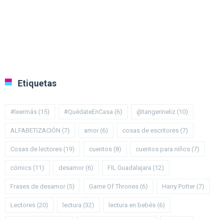
Etiquetas
#leermás
(15)
#QuédateEnCasa
(6)
@tangerineliz
(10)
ALFABETIZACIÓN
(7)
amor
(6)
cosas de escritores
(7)
Cosas de lectores
(19)
cuentos
(8)
cuentos para niños
(7)
cómics
(11)
desamor
(6)
FIL Guadalajara
(12)
Frases de desamor
(5)
Game Of Thrones
(6)
Harry Potter
(7)
Lectores
(20)
lectura
(32)
lectura en bebés
(6)