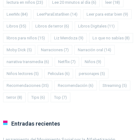
lectura en niños
(23)
Lee 20 minutos al día
(6)
leer
(18)
LeerMx
(84)
LeerParaEstarBien
(14)
Leer para estar bien
(9)
Libros
(35)
Libros de terror
(6)
Libros Digitales
(11)
libros para niños
(15)
Liz Mendoza
(9)
Lo que no sabías
(8)
Moby Dick
(5)
Narraciones
(7)
Narración oral
(14)
narrativa transmedia
(6)
Netflix
(7)
Niños
(9)
Niños lectores
(5)
Peliculas
(6)
personajes
(5)
Recomendaciones
(35)
Recomendación
(6)
Streaming
(5)
terror
(8)
Tips
(6)
Top
(7)
Entradas recientes
Lanzamiento del Movimiento Social por la Alfabetización.