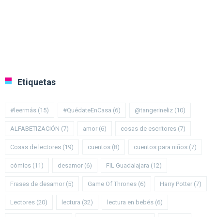
Etiquetas
#leermás
(15)
#QuédateEnCasa
(6)
@tangerineliz
(10)
ALFABETIZACIÓN
(7)
amor
(6)
cosas de escritores
(7)
Cosas de lectores
(19)
cuentos
(8)
cuentos para niños
(7)
cómics
(11)
desamor
(6)
FIL Guadalajara
(12)
Frases de desamor
(5)
Game Of Thrones
(6)
Harry Potter
(7)
Lectores
(20)
lectura
(32)
lectura en bebés
(6)