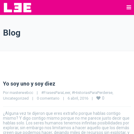
Blog
Yo soy uno y soy diez
Por 
masterwebcc
|
#FrasesParaLeer
, 
#HistoriasParaPerderse
, 
0
Uncategorized
|
0 comentario
|
6 abril, 2016    
|
¿Alguna vez te dijeron que eres extraño porque hablas contigo
mismo? Y digo contigo mismo porque no me parece justo decir que
hablas solo. Los seres humanos tenemos infinitas posibilidades por
explorar, sin embargo nos limitamos a hacer aquello que los demás
creen que podemos hacer, dejando miles de recursos sin explotar, y