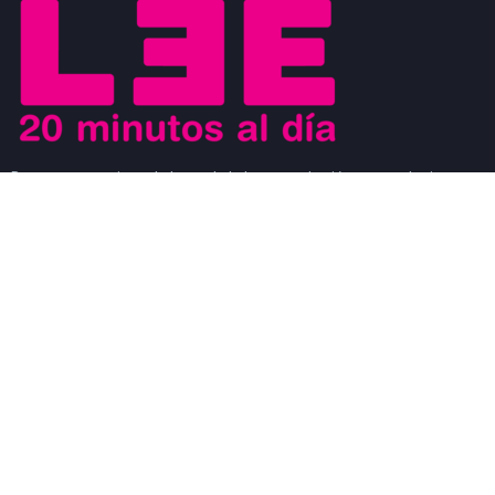
Buscamos motivar el placer de la lectura a los jóvenes y al mismo
tiempo que los jóvenes sean los agentes de cambio que ayuden a
generar un movimiento a favor de la lectura. Los jóvenes son
modelos a seguir de los niños y al mismo tiempo, son observados
por los adultos.
#CosasDeLectores
28 noviembre, 2022
0
DISCURSO DE AGRADECIMIENTO POR EL
PREMIO FIL DE LITERATURA EN LENGUAS