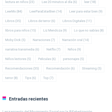
lectura en niños
(23)
Lee 20 minutos al día
(6)
leer
(18)
LeerMx
(84)
LeerParaEstarBien
(14)
Leer para estar bien
(9)
Libros
(35)
Libros de terror
(6)
Libros Digitales
(11)
libros para niños
(15)
Liz Mendoza
(9)
Lo que no sabías
(8)
Moby Dick
(5)
Narraciones
(7)
Narración oral
(14)
narrativa transmedia
(6)
Netflix
(7)
Niños
(9)
Niños lectores
(5)
Peliculas
(6)
personajes
(5)
Recomendaciones
(35)
Recomendación
(6)
Streaming
(5)
terror
(8)
Tips
(6)
Top
(7)
Entradas recientes
Lanzamiento del Movimiento Social por la Alfabetización.