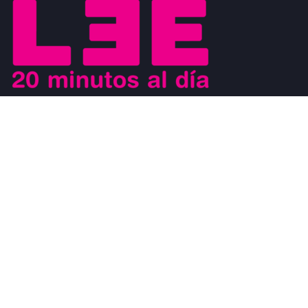
Buscamos motivar el placer de la lectura a los jóvenes y al mismo
tiempo que los jóvenes sean los agentes de cambio que ayuden a
generar un movimiento a favor de la lectura. Los jóvenes son
modelos a seguir de los niños y al mismo tiempo, son observados
por los adultos.
#CosasDeLectores
28 noviembre, 2022
0
DISCURSO DE AGRADECIMIENTO POR EL
PREMIO FIL DE LITERATURA EN LENGUAS