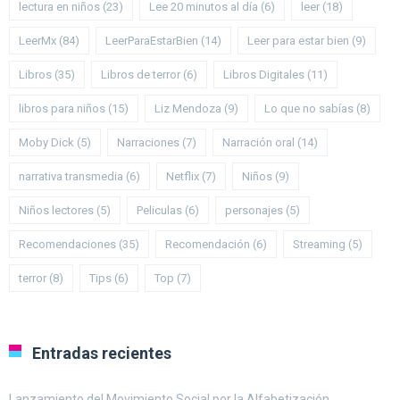
lectura en niños
(23)
Lee 20 minutos al día
(6)
leer
(18)
LeerMx
(84)
LeerParaEstarBien
(14)
Leer para estar bien
(9)
Libros
(35)
Libros de terror
(6)
Libros Digitales
(11)
libros para niños
(15)
Liz Mendoza
(9)
Lo que no sabías
(8)
Moby Dick
(5)
Narraciones
(7)
Narración oral
(14)
narrativa transmedia
(6)
Netflix
(7)
Niños
(9)
Niños lectores
(5)
Peliculas
(6)
personajes
(5)
Recomendaciones
(35)
Recomendación
(6)
Streaming
(5)
terror
(8)
Tips
(6)
Top
(7)
Entradas recientes
Lanzamiento del Movimiento Social por la Alfabetización.