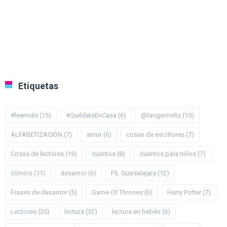
Etiquetas
#leermás
(15)
#QuédateEnCasa
(6)
@tangerineliz
(10)
ALFABETIZACIÓN
(7)
amor
(6)
cosas de escritores
(7)
Cosas de lectores
(19)
cuentos
(8)
cuentos para niños
(7)
cómics
(11)
desamor
(6)
FIL Guadalajara
(12)
Frases de desamor
(5)
Game Of Thrones
(6)
Harry Potter
(7)
Lectores
(20)
lectura
(32)
lectura en bebés
(6)