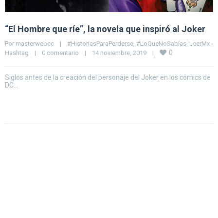
“El Hombre que ríe”, la novela que inspiró al Joker
Por 
masterwebcc
|
#HistoriasParaPerderse
, 
#LoQueNoSabías
, 
LeerMx - 
0
Hashtag
|
0 comentario
|
14 noviembre, 2019    
|
Siglos antes de la creación del personaje del Joker en los cómics de
DC…