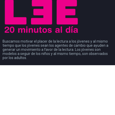
Buscamos motivar el placer de la lectura a los jóvenes y al mismo
tiempo que los jóvenes sean los agentes de cambio que ayuden a
generar un movimiento a favor de la lectura. Los jóvenes son
modelos a seguir de los niños y al mismo tiempo, son observados
por los adultos.
#CosasDeLectores
28 noviembre, 2022
0
DISCURSO DE AGRADECIMIENTO POR EL
PREMIO FIL DE LITERATURA EN LENGUAS