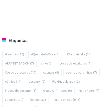
Etiquetas
#leermás
(15)
#QuédateEnCasa
(6)
@tangerineliz
(10)
ALFABETIZACIÓN
(7)
amor
(6)
cosas de escritores
(7)
Cosas de lectores
(19)
cuentos
(8)
cuentos para niños
(7)
cómics
(11)
desamor
(6)
FIL Guadalajara
(12)
Frases de desamor
(5)
Game Of Thrones
(6)
Harry Potter
(7)
Lectores
(20)
lectura
(32)
lectura en bebés
(6)