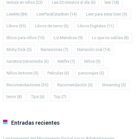
lectura en niños
(23)
Lee 20 minutos al día
(6)
leer
(18)
LeerMx
(84)
LeerParaEstarBien
(14)
Leer para estar bien
(9)
Libros
(35)
Libros de terror
(6)
Libros Digitales
(11)
libros para niños
(15)
Liz Mendoza
(9)
Lo que no sabías
(8)
Moby Dick
(5)
Narraciones
(7)
Narración oral
(14)
narrativa transmedia
(6)
Netflix
(7)
Niños
(9)
Niños lectores
(5)
Peliculas
(6)
personajes
(5)
Recomendaciones
(35)
Recomendación
(6)
Streaming
(5)
terror
(8)
Tips
(6)
Top
(7)
Entradas recientes
Lanzamiento del Movimiento Social por la Alfabetización.