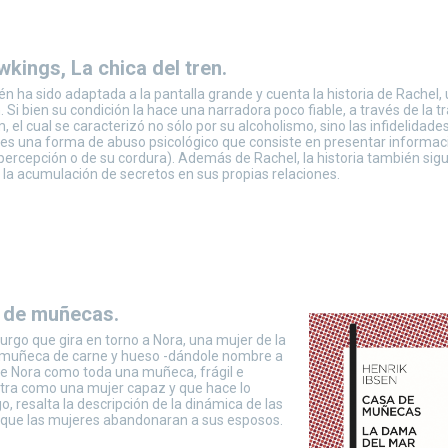
kings, La chica del tren.
én ha sido adaptada a la pantalla grande y cuenta la historia de Rachel,
. Si bien su condición la hace una narradora poco fiable, a través de la 
el cual se caracterizó no sólo por su alcoholismo, sino las infidelidades
; es una forma de abuso psicológico que consiste en presentar informac
percepción o de su cordura). Además de Rachel, la historia también sig
la acumulación de secretos en sus propias relaciones.
a de muñecas.
rgo que gira en torno a Nora, una mujer de la
a muñeca de carne y hueso -dándole nombre a
 de Nora como toda una muñeca, frágil e
stra como una mujer capaz y que hace lo
, resalta la descripción de la dinámica de las
a que las mujeres abandonaran a sus esposos.