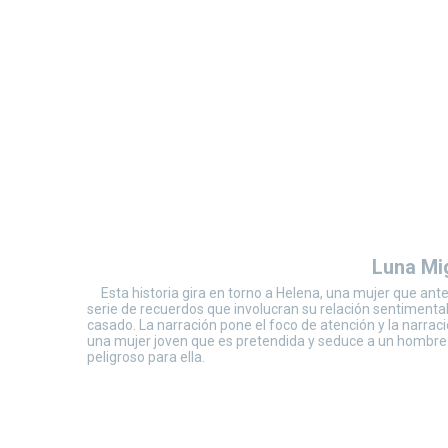
Luna Mig
Esta historia gira en torno a Helena, una mujer que ante
serie de recuerdos que involucran su relación sentimenta
casado. La narración pone el foco de atención y la narrac
una mujer joven que es pretendida y seduce a un hombre 
peligroso para ella.