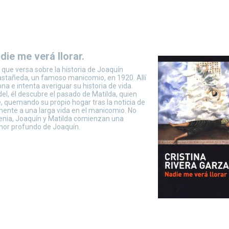
die me verá llorar.
 que versa sobre la historia de Joaquín
Castañeda, un famoso manicomio, en 1920. Allí
a e intenta averiguar su historia de vida.
l, él descubre el pasado de Matilda, quien
e, quemando su propio hogar tras la noticia de
mente a una larga vida en el manicomio. No
frenia, Joaquín y Matilda comienzan una
 amor profundo de Joaquín.