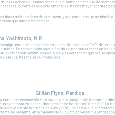
te de las relaciones humanas desde que el humano tiene uso de memoria
décadas, lo cierto es que actualmente existe una mayor apertura par
 las fibras más sensibles de tu corazón, y que con suerte, te ayudarán a
persona que tanto daño te hace.
a Yoshimoto, N.P.
nvestiga una serie de misterios alrededor de una novela “N.P” de un escr
 suicidó. En torno a dicha novela ficticia existen varios casos en los qu
 su investigación Kazami conoce a los hijos del escritor quienes se enc
d y a la cual Kazami se ve involucrada.
Gillian Flynn, Perdida.
guramente reconocerás esta novela por su adaptación cinematográfic
 un éxito tanto en las taquillas como entre los críticos “Gone Girl”. La fu
 la película cuenta la historia de Amy y Nick, una pareja que aparentem
rfecta, no obstante, en la mañana de su quinto aniversario Amy desap