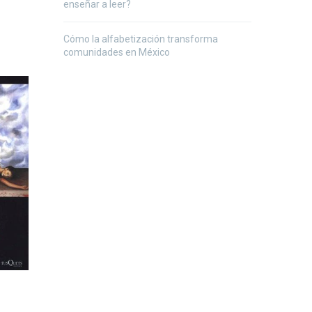
enseñar a leer?
Cómo la alfabetización transforma
comunidades en México