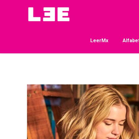
LeerMx
Alfabe