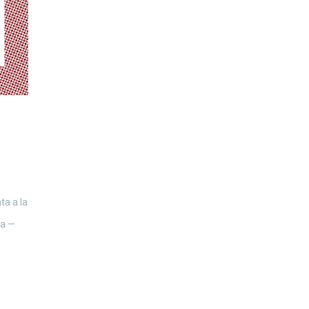
ta a la
ta —