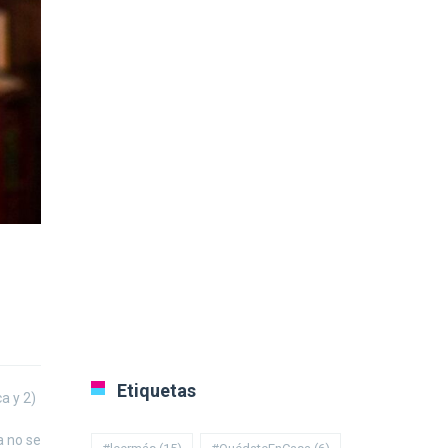
Etiquetas
a y 2)
a no se