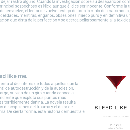
n dejar rastro alguno. Cuando la investigación sobre su desaparición co
 principal sospechoso es Nick, aunque él dice ser inocente. Conforme la
 desenvuelve, el lector se vuelve testigo de todo lo malo del matrimonio,
fidelidades, mentiras, engaños, obsesiones, miedo puro y en definitiva u
lación que dista de la perfección y se acerca peligrosamente a la toxicid
ed like me.
enta al desinterés de todos aquellos que la
ral de autodestrucción y de la autolesión,
mbargo, su vida da un giro cuando conoce a
endiente que explota sus puntos más
 es terriblemente dañina. La novela resulta
 descripciones del trauma y el dolor de
a. De cierta forma, esta historia demuestra el