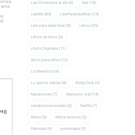
mienza,
Lee 20 minutos al día
(6)
leer
(18)
 trama
LeerMx
(84)
LeerParaEstarBien
(14)
na
ad.
Leer para estar bien
(9)
Libros
(35)
Libros de terror
(6)
Libros Digitales
(11)
libros para niños
(15)
Liz Mendoza
(9)
Lo que no sabías
(8)
Moby Dick
(5)
Narraciones
(7)
Narración oral
(14)
narrativa transmedia
(6)
Netflix
(7)
Niños
(9)
Niños lectores
(5)
Peliculas
(6)
personajes
(5)