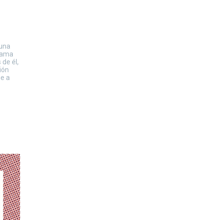
 una
trama
 de él,
ión
ue a