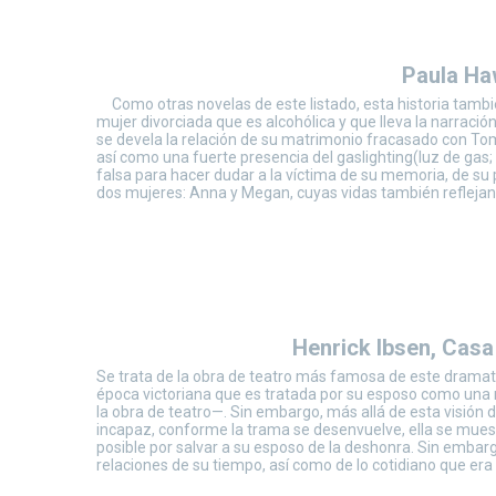
Paula Haw
Como otras novelas de este listado, esta historia tambi
mujer divorciada que es alcohólica y que lleva la narración
se devela la relación de su matrimonio fracasado con Tom, 
así como una fuerte presencia del gaslighting(luz de gas
falsa para hacer dudar a la víctima de su memoria, de su 
dos mujeres: Anna y Megan, cuyas vidas también reflejan 
Henrick Ibsen, Cas
Se trata de la obra de teatro más famosa de este dramatu
época victoriana que es tratada por su esposo como un
la obra de teatro—. Sin embargo, más allá de esta visión
incapaz, conforme la trama se desenvuelve, ella se mue
posible por salvar a su esposo de la deshonra. Sin embargo
relaciones de su tiempo, así como de lo cotidiano que er