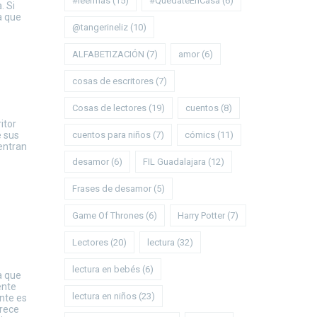
#leermás
(15)
#QuédateEnCasa
(6)
. Si
a que
@tangerineliz
(10)
ALFABETIZACIÓN
(7)
amor
(6)
cosas de escritores
(7)
Cosas de lectores
(19)
cuentos
(8)
itor
cuentos para niños
(7)
cómics
(11)
e sus
uentran
desamor
(6)
FIL Guadalajara
(12)
Frases de desamor
(5)
Game Of Thrones
(6)
Harry Potter
(7)
Lectores
(20)
lectura
(32)
lectura en bebés
(6)
a que
ente
lectura en niños
(23)
ente es
arece