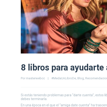
8 libros para ayudarte 
Por 
masterwebcc
|
#MedaUnLibroDe
, 
Blog
, 
Recomendacio
Si estás teniendo problemas para “darte cuenta”, estos lib
debes terminarla.
En una época en el que el “amiga date cuenta” ha trascen