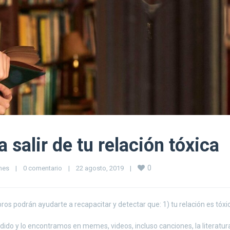
a salir de tu relación tóxica
0
nes
|
0 comentario
|
22 agosto, 2019    
|
ros podrán ayudarte a recapacitar y detectar que: 1) tu relación es tóxic
dido y lo encontramos en memes, videos, incluso canciones, la literatur