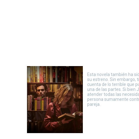
Esta novela también ha sid
su estreno. Sin embargo, t
cuenta de lo terrible que 
una de las partes. Si bien
atender todas las necesid
persona sumamente controla
pareja.