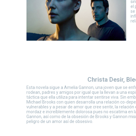
si
el
se
in
re
Christa Desir, Ble
Esta novela sigue a Amelia Gannon, una joven que se enfr
rodean, padres y amigos por igual que la llevan a una espi
táctica que ella utiliza para intentar sentirse viva. Sin e
Michael Brooks con quien desarrolla una relación co-dep
vulnerables y a pesar de amor que cree sentir, la relación
mordaz e increíblemente dolorosa pues no escatima en las
Gannon, así como de la obsesión de Brooks y Gannon mism
peligro de un amor así de obsesivo.