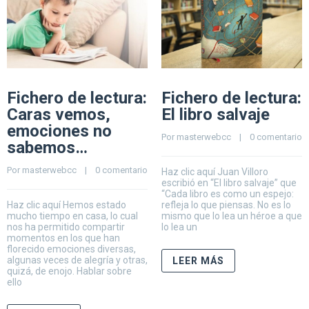
Fichero de lectura:
Fichero de lectura:
Caras vemos,
El libro salvaje
emociones no
Por 
masterwebcc
    |    
0 comentario
sabemos…
Por 
masterwebcc
    |    
0 comentario
Haz clic aquí Juan Villoro
escribió en “El libro salvaje” que
“Cada libro es como un espejo:
Haz clic aquí Hemos estado
refleja lo que piensas. No es lo
mucho tiempo en casa, lo cual
mismo que lo lea un héroe a que
nos ha permitido compartir
lo lea un
momentos en los que han
florecido emociones diversas,
algunas veces de alegría y otras,
LEER MÁS
quizá, de enojo. Hablar sobre
ello