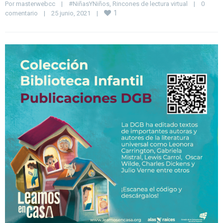
Por 
masterwebcc
|
#NiñasYNiños
, 
Rincones de lectura virtual
|
0 
1
comentario
|
25 junio, 2021    
|