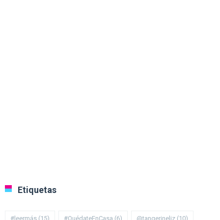
Etiquetas
#leermás
(15)
#QuédateEnCasa
(6)
@tangerineliz
(10)