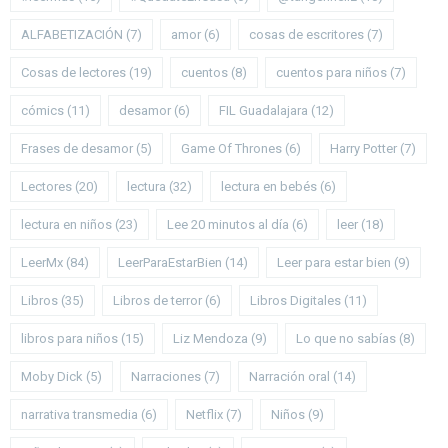
ALFABETIZACIÓN
(7)
amor
(6)
cosas de escritores
(7)
Cosas de lectores
(19)
cuentos
(8)
cuentos para niños
(7)
cómics
(11)
desamor
(6)
FIL Guadalajara
(12)
Frases de desamor
(5)
Game Of Thrones
(6)
Harry Potter
(7)
Lectores
(20)
lectura
(32)
lectura en bebés
(6)
lectura en niños
(23)
Lee 20 minutos al día
(6)
leer
(18)
LeerMx
(84)
LeerParaEstarBien
(14)
Leer para estar bien
(9)
Libros
(35)
Libros de terror
(6)
Libros Digitales
(11)
libros para niños
(15)
Liz Mendoza
(9)
Lo que no sabías
(8)
Moby Dick
(5)
Narraciones
(7)
Narración oral
(14)
narrativa transmedia
(6)
Netflix
(7)
Niños
(9)