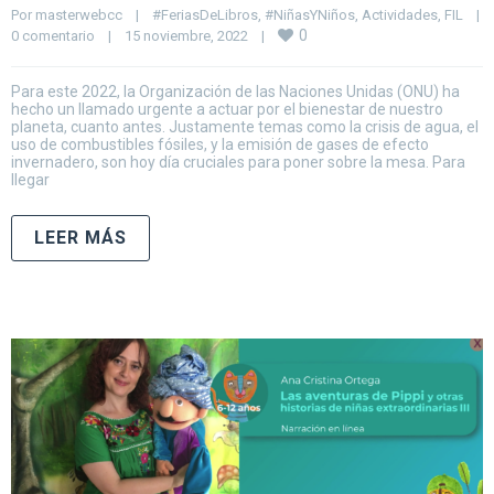
Por 
masterwebcc
|
#FeriasDeLibros
, 
#NiñasYNiños
, 
Actividades
, 
FIL
|
0
0 comentario
|
15 noviembre, 2022    
|
Para este 2022, la Organización de las Naciones Unidas (ONU) ha
hecho un llamado urgente a actuar por el bienestar de nuestro
planeta, cuanto antes. Justamente temas como la crisis de agua, el
uso de combustibles fósiles, y la emisión de gases de efecto
invernadero, son hoy día cruciales para poner sobre la mesa. Para
llegar
LEER MÁS