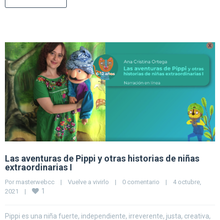
Las aventuras de Pippi y otras historias de niñas
extraordinarias I
Por 
masterwebcc
|
Vuelve a vivirlo
|
0 comentario
|
4 octubre, 
1
2021    
|
Pippi es una niña fuerte, independiente, irreverente, justa, creativa,