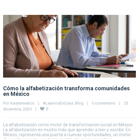
Cómo la alfabetización transforma comunidades
en México
Por 
masterwebcc
|
#LeamosEnCasa
, 
Blog
|
0 comentario
|
23 
0
diciembre, 2025    
|
La alfabetización como motor de transformación social en México
La alfabetización es mucho más que aprender a leer y escribir. En
México, representa una puerta a nuevas oportunidades, un motor