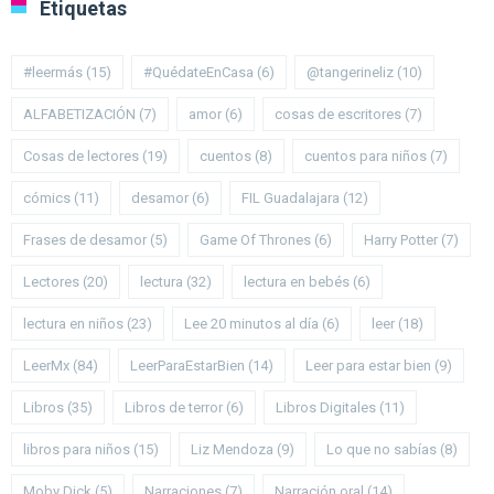
Etiquetas
#leermás
(15)
#QuédateEnCasa
(6)
@tangerineliz
(10)
ALFABETIZACIÓN
(7)
amor
(6)
cosas de escritores
(7)
Cosas de lectores
(19)
cuentos
(8)
cuentos para niños
(7)
cómics
(11)
desamor
(6)
FIL Guadalajara
(12)
Frases de desamor
(5)
Game Of Thrones
(6)
Harry Potter
(7)
Lectores
(20)
lectura
(32)
lectura en bebés
(6)
lectura en niños
(23)
Lee 20 minutos al día
(6)
leer
(18)
LeerMx
(84)
LeerParaEstarBien
(14)
Leer para estar bien
(9)
Libros
(35)
Libros de terror
(6)
Libros Digitales
(11)
libros para niños
(15)
Liz Mendoza
(9)
Lo que no sabías
(8)
Moby Dick
(5)
Narraciones
(7)
Narración oral
(14)