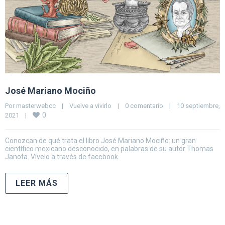
José Mariano Mociño
Por 
masterwebcc
|
Vuelve a vivirlo
|
0 comentario
|
10 septiembre, 
0
2021    
|
Conozcan de qué trata el libro José Mariano Mociño: un gran
científico mexicano desconocido, en palabras de su autor Thomas
Janota. Vívelo a través de facebook
LEER MÁS