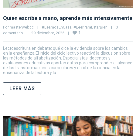
Quien escribe a mano, aprende más intensivamente
Por 
masterwebcc
|
#LeamosEnCasa
, 
#LeerParaEstarBien
|
0 
1
comentario
|
29 diciembre, 2025    
|
Lectoescritura en debate: qué dice la evidencia sobre los cambios
en la enseñanza El inicio del ciclo lectivo reactivó la discusión sobre
los métodos de alfabetización. Especialistas, docentes y
evaluaciones educativas aportan datos para comprender el alcance
de las transformaciones curriculares y el rol de la ciencia en la
enseñanza de la lectura y la
LEER MÁS