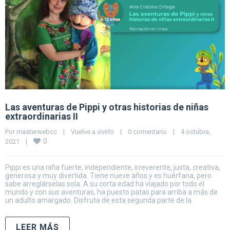
Las aventuras de Pippi y otras historias de niñas
extraordinarias II
Por 
masterwebcc
|
Vuelve a vivirlo
|
0 comentario
|
4 octubre, 
0
2021    
|
Pippi es una niña fuerte, independiente, irreverente, justa, creativa,
generosa y muy divertida. Tiene nueve años y es huérfana, pero
sabe arreglárselas sola. A su corta edad ha viajado por todo el
mundo y con sus aventuras, ha puesto patas para arriba a más de
un adulto amargado. Disfruta de esta segunda parte de la
LEER MÁS