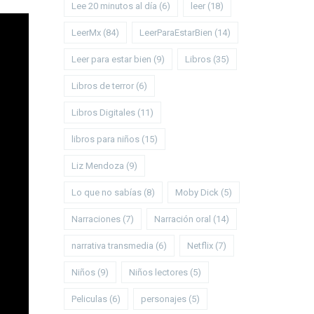
Lee 20 minutos al día
(6)
leer
(18)
LeerMx
(84)
LeerParaEstarBien
(14)
Leer para estar bien
(9)
Libros
(35)
Libros de terror
(6)
Libros Digitales
(11)
libros para niños
(15)
Liz Mendoza
(9)
Lo que no sabías
(8)
Moby Dick
(5)
Narraciones
(7)
Narración oral
(14)
narrativa transmedia
(6)
Netflix
(7)
Niños
(9)
Niños lectores
(5)
Peliculas
(6)
personajes
(5)