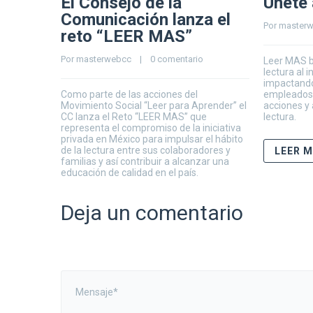
El Consejo de la
Únete 
Comunicación lanza el
Por 
master
reto “LEER MAS”
Por 
masterwebcc
    |    
0 comentario
Leer MAS bu
lectura al 
impactando
Como parte de las acciones del
empleados s
Movimiento Social “Leer para Aprender” el
acciones y 
CC lanza el Reto “LEER MAS” que
lectura.
representa el compromiso de la iniciativa
privada en México para impulsar el hábito
de la lectura entre sus colaboradores y
LEER 
familias y así contribuir a alcanzar una
educación de calidad en el país.
Deja un comentario