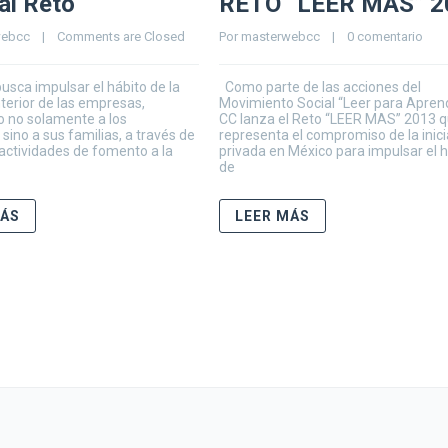
al Reto
RETO “LEER MAS” 2
webcc
    |    
Comments are Closed
Por 
masterwebcc
    |    
0 comentario
sca impulsar el hábito de la
Como parte de las acciones del
interior de las empresas,
Movimiento Social “Leer para Aprend
 no solamente a los
CC lanza el Reto “LEER MAS” 2013 
ino a sus familias, a través de
representa el compromiso de la inici
actividades de fomento a la
privada en México para impulsar el 
de
MÁS
LEER MÁS