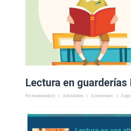
Lectura en guarderías
Por 
masterwebcc
|
Actividades
|
0 comentario
|
3 agos