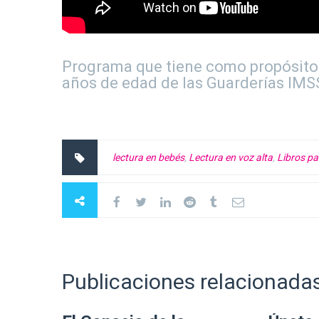
Programa que tiene como propósito le
años de edad de las Guarderías IMSS
lectura en bebés
,
Lectura en voz alta
,
Libros pa
Publicaciones relacionada