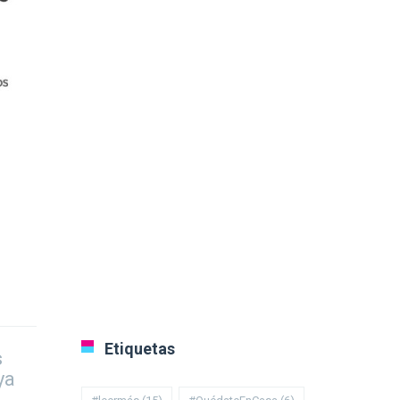
Etiquetas
s
ya