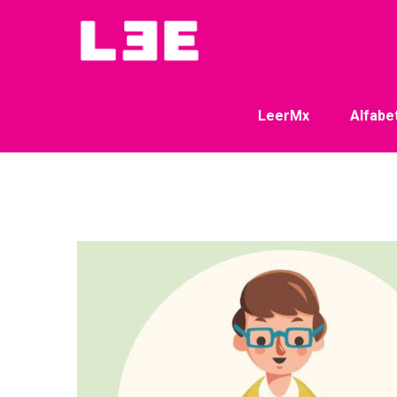
LeerMx
Alfabe