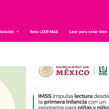
tización
Reto LEER MAS
Leer para estar bien