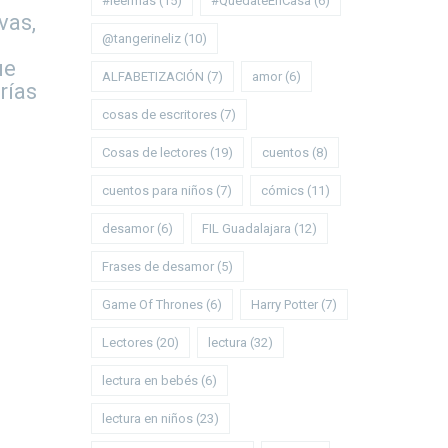
#leermás
(15)
#QuédateEnCasa
(6)
vas,
@tangerineliz
(10)
ue
ALFABETIZACIÓN
(7)
amor
(6)
rías
cosas de escritores
(7)
Cosas de lectores
(19)
cuentos
(8)
cuentos para niños
(7)
cómics
(11)
desamor
(6)
FIL Guadalajara
(12)
Frases de desamor
(5)
Game Of Thrones
(6)
Harry Potter
(7)
Lectores
(20)
lectura
(32)
lectura en bebés
(6)
lectura en niños
(23)