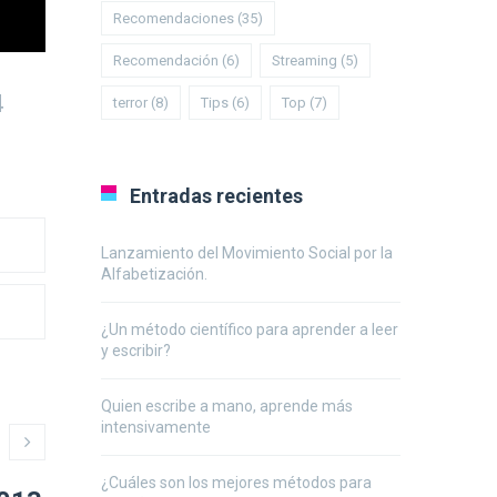
Recomendaciones
(35)
Recomendación
(6)
Streaming
(5)
4
terror
(8)
Tips
(6)
Top
(7)
Entradas recientes
Lanzamiento del Movimiento Social por la
Alfabetización.
¿Un método científico para aprender a leer
y escribir?
Quien escribe a mano, aprende más
intensivamente
¿Cuáles son los mejores métodos para