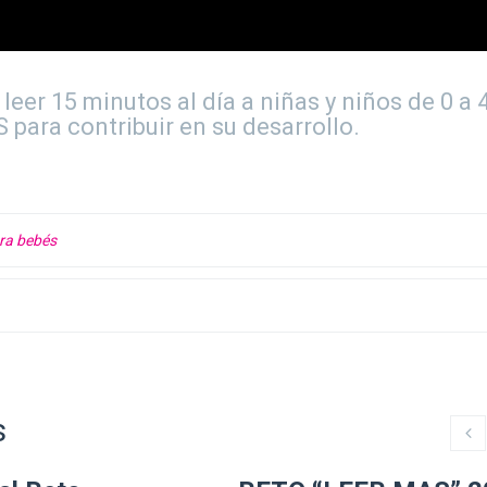
er 15 minutos al día a niñas y niños de 0 a 
 para contribuir en su desarrollo.
ra bebés
s