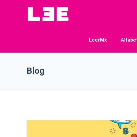
LeerMx
Alfabe
Blog