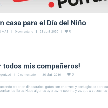
 casa para el Día del Niño
0
ER MAS
|
0 comentario
|
28 abril, 2020    
|
or todos mis compañeros!
0
gorized
|
0 comentario
|
30 abril, 2016    
|
aciendo creer en dinosaurios, gatos con enormes y contagiosas sonrisa
entan los libros. Hace algunos ayeres, mi sobrina y yo, que a veces nos