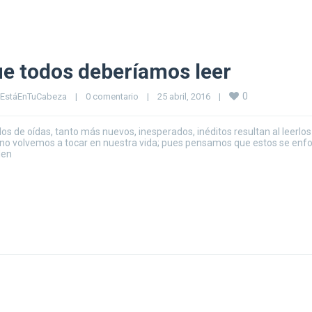
ue todos deberíamos leer
0
EstáEnTuCabeza
|
0 comentario
|
25 abril, 2016    
|
os de oídas, tanto más nuevos, inesperados, inéditos resultan al leerlos
 y no volvemos a tocar en nuestra vida; pues pensamos que estos se enf
den