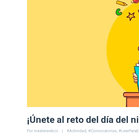
¡Únete al reto del día del n
Por 
masterwebcc
|
#Actividad
, 
#Convocatorias
, 
#LeerParaE