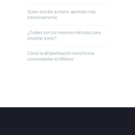
Quien escribe a mano, aprende más
intensivamente
¿Cuáles son los mejores métodos para
enseñar a leer?
Cómo la alfabetización transforma
comunidades en México