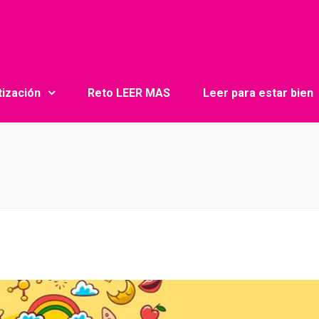
tización
Reto LEER MAS
Leer para estar bien