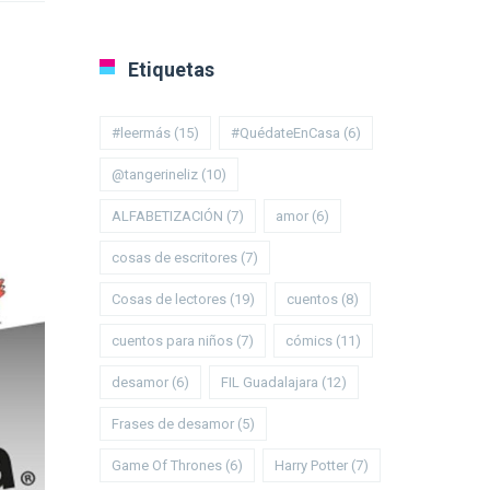
Etiquetas
#leermás
(15)
#QuédateEnCasa
(6)
@tangerineliz
(10)
ALFABETIZACIÓN
(7)
amor
(6)
cosas de escritores
(7)
Cosas de lectores
(19)
cuentos
(8)
cuentos para niños
(7)
cómics
(11)
desamor
(6)
FIL Guadalajara
(12)
Frases de desamor
(5)
Game Of Thrones
(6)
Harry Potter
(7)