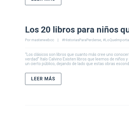
Los 20 libros para niños q
Por 
masterwebcc
|
#HistoriasParaPerderse
, 
#LoQueImporta
“Los clásicos son libros que cuanto más cree uno conocerl
verdad” Italo Calvino Existen libros que leemos de niños
un cierto público, dejando de lado que estas obras escon
LEER MÁS