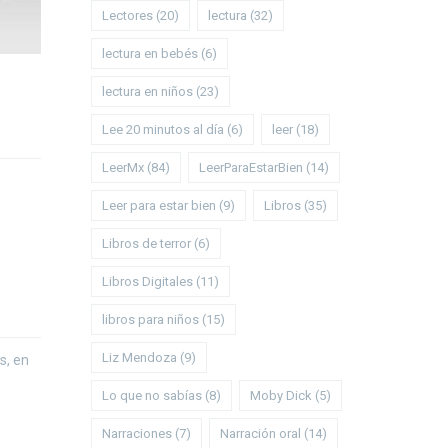
Lectores
(20)
lectura
(32)
lectura en bebés
(6)
lectura en niños
(23)
Lee 20 minutos al día
(6)
leer
(18)
LeerMx
(84)
LeerParaEstarBien
(14)
Leer para estar bien
(9)
Libros
(35)
Libros de terror
(6)
Libros Digitales
(11)
libros para niños
(15)
Liz Mendoza
(9)
s, en
Lo que no sabías
(8)
Moby Dick
(5)
Narraciones
(7)
Narración oral
(14)