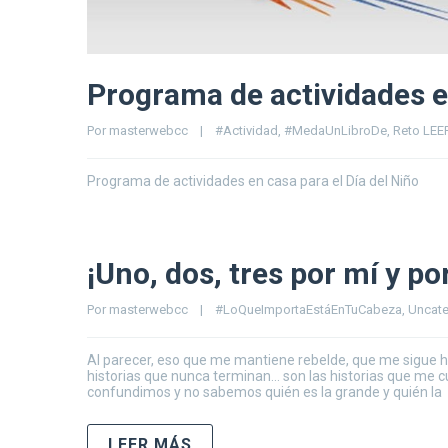
Programa de actividades en
Por 
masterwebcc
|
#Actividad
, 
#MedaUnLibroDe
, 
Reto LE
Programa de actividades en casa para el Día del Niño
¡Uno, dos, tres por mí y p
Por 
masterwebcc
|
#LoQueImportaEstáEnTuCabeza
, 
Uncate
Al parecer, eso que me mantiene rebelde, que me sigue h
historias que nunca terminan… son las historias que me cu
confundimos y no sabemos quién es la grande y quién la
LEER MÁS