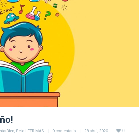
iño!
0
starBien
, 
Reto LEER MAS
|
0 comentario
|
28 abril, 2020    
|